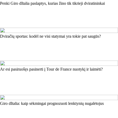
Penki Giro dItalia paslaptys, kurias žino tik tikrieji dviratininkai
Dviračių sportas: kodėl ne visi statymai yra tokie pat saugūs?
Ar esi pasiruošęs pasinerti į Tour de France nuotykį ir laimėti?
Giro dItalia: kaip sėkmingai prognozuoti lenktynių nugalėtojus