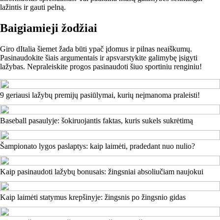
lažintis ir gauti pelną.
Baigiamieji žodžiai
Giro dItalia šiemet žada būti ypač įdomus ir pilnas neaiškumų.
Pasinaudokite šiais argumentais ir apsvarstykite galimybę įsigyti
lažybas. Nepraleiskite progos pasinaudoti šiuo sportiniu renginiu!
9 geriausi lažybų premijų pasiūlymai, kurių neįmanoma praleisti!
Baseball pasaulyje: šokiruojantis faktas, kuris sukels sukrėtimą
Šampionato lygos paslaptys: kaip laimėti, pradedant nuo nulio?
Kaip pasinaudoti lažybų bonusais: žingsniai absoliučiam naujokui
Kaip laimėti statymus krepšinyje: žingsnis po žingsnio gidas