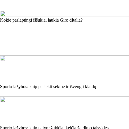
Kokie paslaptingi iššūkiai laukia Giro dItalia?
Sporto lažybos: kaip pasiekti sėkmę ir išvengti klaidų
Sporto lažybos: kaip patyrę žaidėjai keičia žaidimo taisykles