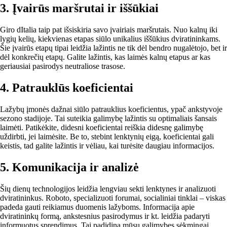
3. Įvairūs maršrutai ir iššūkiai
Giro dItalia taip pat išsiskiria savo įvairiais maršrutais. Nuo kalnų iki
lygių kelių, kiekvienas etapas siūlo unikalius iššūkius dviratininkams.
Šie įvairūs etapų tipai leidžia lažintis ne tik dėl bendro nugalėtojo, bet ir
dėl konkrečių etapų. Galite lažintis, kas laimės kalnų etapus ar kas
geriausiai pasirodys neutraliose trasose.
4. Patrauklūs koeficientai
Lažybų įmonės dažnai siūlo patrauklius koeficientus, ypač ankstyvoje
sezono stadijoje. Tai suteikia galimybę lažintis su optimaliais šansais
laimėti. Patikėkite, didesni koeficientai reiškia didesnę galimybę
uždirbti, jei laimėsite. Be to, stebint lenktynių eigą, koeficientai gali
keistis, tad galite lažintis ir vėliau, kai turėsite daugiau informacijos.
5. Komunikacija ir analizė
Šių dienų technologijos leidžia lengviau sekti lenktynes ir analizuoti
dviratininkus. Roboto, specializuoti forumai, socialiniai tinklai – viskas
padeda gauti reikiamus duomenis lažyboms. Informacija apie
dviratininkų formą, ankstesnius pasirodymus ir kt. leidžia padaryti
informuotus sprendimus. Tai padidina mūsų galimybes sėkmingai