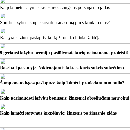
Kaip laimėti statymus krepšinyje: žingsnis po žingsnio gidas
Sporto lažybos: kaip iškovoti pranašumą prieš konkurentus?
Kas yra kazino: paslaptis, kurią žino tik elitiniai žaidėjai
9 geriausi lažybų premijų pasiūlymai, kurių neįmanoma praleisti!
Baseball pasaulyje: šokiruojantis faktas, kuris sukels sukrėtimą
Šampionato lygos paslaptys: kaip laimėti, pradedant nuo nulio?
Kaip pasinaudoti lažybų bonusais: žingsniai absoliučiam naujokui
Kaip laimėti statymus krepšinyje: žingsnis po žingsnio gidas