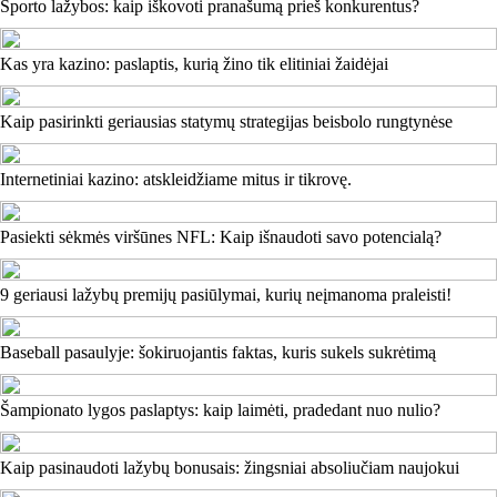
Sporto lažybos: kaip iškovoti pranašumą prieš konkurentus?
Kas yra kazino: paslaptis, kurią žino tik elitiniai žaidėjai
Kaip pasirinkti geriausias statymų strategijas beisbolo rungtynėse
Internetiniai kazino: atskleidžiame mitus ir tikrovę.
Pasiekti sėkmės viršūnes NFL: Kaip išnaudoti savo potencialą?
9 geriausi lažybų premijų pasiūlymai, kurių neįmanoma praleisti!
Baseball pasaulyje: šokiruojantis faktas, kuris sukels sukrėtimą
Šampionato lygos paslaptys: kaip laimėti, pradedant nuo nulio?
Kaip pasinaudoti lažybų bonusais: žingsniai absoliučiam naujokui