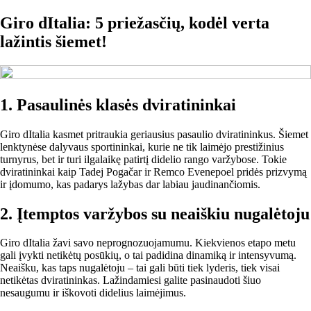
Giro dItalia: 5 priežasčių, kodėl verta
lažintis šiemet!
1. Pasaulinės klasės dviratininkai
Giro dItalia kasmet pritraukia geriausius pasaulio dviratininkus. Šiemet
lenktynėse dalyvaus sportininkai, kurie ne tik laimėjo prestižinius
turnyrus, bet ir turi ilgalaikę patirtį didelio rango varžybose. Tokie
dviratininkai kaip Tadej Pogačar ir Remco Evenepoel pridės prizvymą
ir įdomumo, kas padarys lažybas dar labiau jaudinančiomis.
2. Įtemptos varžybos su neaiškiu nugalėtoju
Giro dItalia žavi savo neprognozuojamumu. Kiekvienos etapo metu
gali įvykti netikėtų posūkių, o tai padidina dinamiką ir intensyvumą.
Neaišku, kas taps nugalėtoju – tai gali būti tiek lyderis, tiek visai
netikėtas dviratininkas. Lažindamiesi galite pasinaudoti šiuo
nesaugumu ir iškovoti didelius laimėjimus.