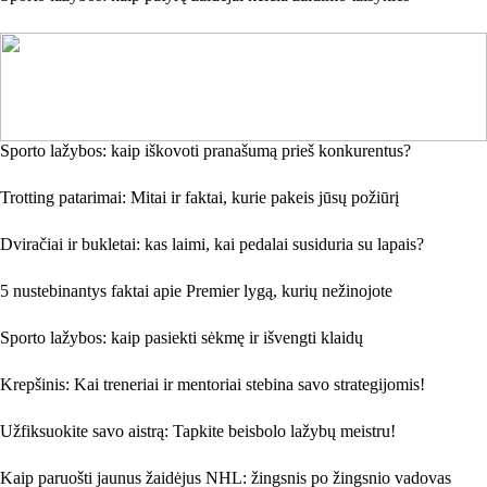
Sporto lažybos: kaip iškovoti pranašumą prieš konkurentus?
Trotting patarimai: Mitai ir faktai, kurie pakeis jūsų požiūrį
Dviračiai ir bukletai: kas laimi, kai pedalai susiduria su lapais?
5 nustebinantys faktai apie Premier lygą, kurių nežinojote
Sporto lažybos: kaip pasiekti sėkmę ir išvengti klaidų
Krepšinis: Kai treneriai ir mentoriai stebina savo strategijomis!
Užfiksuokite savo aistrą: Tapkite beisbolo lažybų meistru!
Kaip paruošti jaunus žaidėjus NHL: žingsnis po žingsnio vadovas