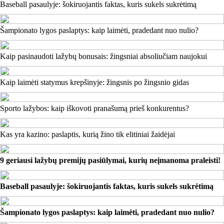
Baseball pasaulyje: šokiruojantis faktas, kuris sukels sukrėtimą
Šampionato lygos paslaptys: kaip laimėti, pradedant nuo nulio?
Kaip pasinaudoti lažybų bonusais: žingsniai absoliučiam naujokui
Kaip laimėti statymus krepšinyje: žingsnis po žingsnio gidas
Sporto lažybos: kaip iškovoti pranašumą prieš konkurentus?
Kas yra kazino: paslaptis, kurią žino tik elitiniai žaidėjai
9 geriausi lažybų premijų pasiūlymai, kurių neįmanoma praleisti!
Baseball pasaulyje: šokiruojantis faktas, kuris sukels sukrėtimą
Šampionato lygos paslaptys: kaip laimėti, pradedant nuo nulio?