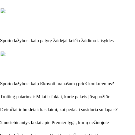
Sporto lažybos: kaip patyrę žaidėjai keičia žaidimo taisykles
Sporto lažybos: kaip iškovoti pranašumą prieš konkurentus?
Trotting patarimai: Mitai ir faktai, kurie pakeis jūsų požiūrį
Dviračiai ir bukletai: kas laimi, kai pedalai susiduria su lapais?
5 nustebinantys faktai apie Premier lygą, kurių nežinojote