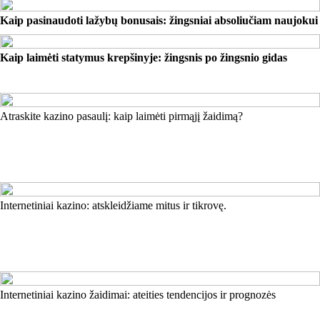
Kaip pasinaudoti lažybų bonusais: žingsniai absoliučiam naujokui
Kaip laimėti statymus krepšinyje: žingsnis po žingsnio gidas
Atraskite kazino pasaulį: kaip laimėti pirmąjį žaidimą?
Internetiniai kazino: atskleidžiame mitus ir tikrovę.
Internetiniai kazino žaidimai: ateities tendencijos ir prognozės