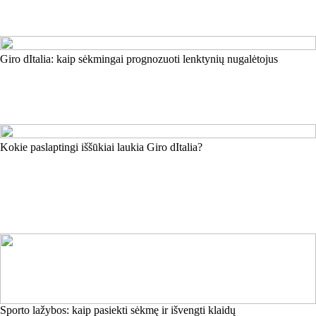
Giro dItalia: kaip sėkmingai prognozuoti lenktynių nugalėtojus
Kokie paslaptingi iššūkiai laukia Giro dItalia?
Sporto lažybos: kaip pasiekti sėkmę ir išvengti klaidų