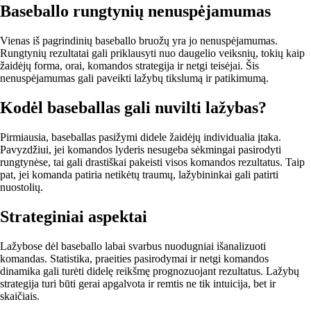
Baseballo rungtynių nenuspėjamumas
Vienas iš pagrindinių baseballo bruožų yra jo nenuspėjamumas.
Rungtynių rezultatai gali priklausyti nuo daugelio veiksnių, tokių kaip
žaidėjų forma, orai, komandos strategija ir netgi teisėjai. Šis
nenuspėjamumas gali paveikti lažybų tikslumą ir patikimumą.
Kodėl baseballas gali nuvilti lažybas?
Pirmiausia, baseballas pasižymi didele žaidėjų individualia įtaka.
Pavyzdžiui, jei komandos lyderis nesugeba sėkmingai pasirodyti
rungtynėse, tai gali drastiškai pakeisti visos komandos rezultatus. Taip
pat, jei komanda patiria netikėtų traumų, lažybininkai gali patirti
nuostolių.
Strateginiai aspektai
Lažybose dėl baseballo labai svarbus nuodugniai išanalizuoti
komandas. Statistika, praeities pasirodymai ir netgi komandos
dinamika gali turėti didelę reikšmę prognozuojant rezultatus. Lažybų
strategija turi būti gerai apgalvota ir remtis ne tik intuicija, bet ir
skaičiais.