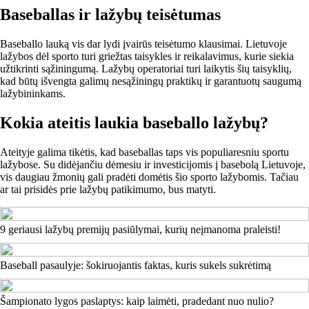
Baseballas ir lažybų teisėtumas
Baseballo lauką vis dar lydi įvairūs teisėtumo klausimai. Lietuvoje
lažybos dėl sporto turi griežtas taisykles ir reikalavimus, kurie siekia
užtikrinti sąžiningumą. Lažybų operatoriai turi laikytis šių taisyklių,
kad būtų išvengta galimų nesąžiningų praktikų ir garantuotų saugumą
lažybininkams.
Kokia ateitis laukia baseballo lažybų?
Ateityje galima tikėtis, kad baseballas taps vis populiaresniu sportu
lažybose. Su didėjančiu dėmesiu ir investicijomis į basebolą Lietuvoje,
vis daugiau žmonių gali pradėti domėtis šio sporto lažybomis. Tačiau
ar tai prisidės prie lažybų patikimumo, bus matyti.
9 geriausi lažybų premijų pasiūlymai, kurių neįmanoma praleisti!
Baseball pasaulyje: šokiruojantis faktas, kuris sukels sukrėtimą
Šampionato lygos paslaptys: kaip laimėti, pradedant nuo nulio?