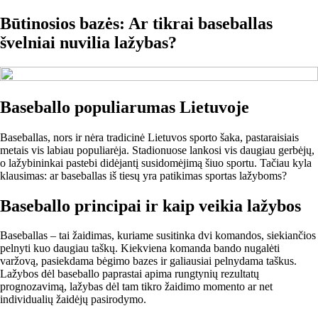
Būtinosios bazės: Ar tikrai baseballas
švelniai nuvilia lažybas?
Baseballo populiarumas Lietuvoje
Baseballas, nors ir nėra tradicinė Lietuvos sporto šaka, pastaraisiais
metais vis labiau populiarėja. Stadionuose lankosi vis daugiau gerbėjų,
o lažybininkai pastebi didėjantį susidomėjimą šiuo sportu. Tačiau kyla
klausimas: ar baseballas iš tiesų yra patikimas sportas lažyboms?
Baseballo principai ir kaip veikia lažybos
Baseballas – tai žaidimas, kuriame susitinka dvi komandos, siekiančios
pelnyti kuo daugiau taškų. Kiekviena komanda bando nugalėti
varžovą, pasiekdama bėgimo bazes ir galiausiai pelnydama taškus.
Lažybos dėl baseballo paprastai apima rungtynių rezultatų
prognozavimą, lažybas dėl tam tikro žaidimo momento ar net
individualių žaidėjų pasirodymo.