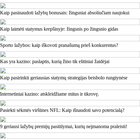
Kaip pasinaudoti lažybų bonusais: žingsniai absoliučiam naujokui
Kaip laimėti statymus krepšinyje: žingsnis po žingsnio gidas
Sporto lažybos: kaip iškovoti pranašumą prieš konkurentus?
Kas yra kazino: paslaptis, kurią žino tik elitiniai žaidėjai
Kaip pasirinkti geriausias statymų strategijas beisbolo rungtynėse
Internetiniai kazino: atskleidžiame mitus ir tikrovę.
Pasiekti sėkmės viršūnes NFL: Kaip išnaudoti savo potencialą?
9 geriausi lažybų premijų pasiūlymai, kurių neįmanoma praleisti!