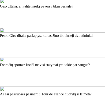
Giro dItalia: ar galite iššūkį paversti tikra pergalė?
Penki Giro dItalia paslaptys, kurias žino tik tikrieji dviratininkai
Dviračių sportas: kodėl ne visi statymai yra tokie pat saugūs?
Ar esi pasiruošęs pasinerti į Tour de France nuotykį ir laimėti?