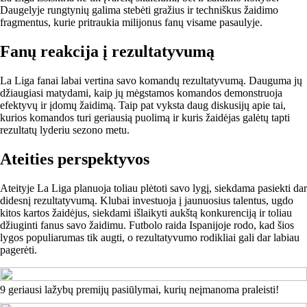
Daugelyje rungtynių galima stebėti gražius ir techniškus žaidimo
fragmentus, kurie pritraukia milijonus fanų visame pasaulyje.
Fanų reakcija į rezultatyvumą
La Liga fanai labai vertina savo komandų rezultatyvumą. Dauguma jų
džiaugiasi matydami, kaip jų mėgstamos komandos demonstruoja
efektyvų ir įdomų žaidimą. Taip pat vyksta daug diskusijų apie tai,
kurios komandos turi geriausią puolimą ir kuris žaidėjas galėtų tapti
rezultatų lyderiu sezono metu.
Ateities perspektyvos
Ateityje La Liga planuoja toliau plėtoti savo lygį, siekdama pasiekti dar
didesnį rezultatyvumą. Klubai investuoja į jaunuosius talentus, ugdo
kitos kartos žaidėjus, siekdami išlaikyti aukštą konkurenciją ir toliau
džiuginti fanus savo žaidimu. Futbolo raida Ispanijoje rodo, kad šios
lygos populiarumas tik augti, o rezultatyvumo rodikliai gali dar labiau
pagerėti.
9 geriausi lažybų premijų pasiūlymai, kurių neįmanoma praleisti!