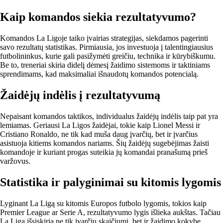
Kaip komandos siekia rezultatyvumo?
Komandos La Ligoje taiko įvairias strategijas, siekdamos pagerinti
savo rezultatų statistikas. Pirmiausia, jos investuoja į talentingiausius
futbolininkus, kurie gali pasižymėti greičiu, technika ir kūrybiškumu.
Be to, treneriai skiria didelį dėmesį žaidimo sistemoms ir taktiniams
sprendimams, kad maksimaliai išnaudotų komandos potencialą.
Žaidėjų indėlis į rezultatyvumą
Nepaisant komandos taktikos, individualus žaidėjų indėlis taip pat yra
lemiamas. Geriausi La Ligos žaidėjai, tokie kaip Lionel Messi ir
Cristiano Ronaldo, ne tik kad muša daug įvarčių, bet ir įvarčius
asistuoja kitiems komandos nariams. Šių žaidėjų sugebėjimas žaisti
komandoje ir kuriant progas suteikia jų komandai pranašumą prieš
varžovus.
Statistika ir palyginimai su kitomis lygomis
Lyginant La Ligą su kitomis Europos futbolo lygomis, tokios kaip
Premier League ar Serie A, rezultatyvumo lygis išlieka aukštas. Tačiau
La Liga išsiskiria ne tik įvarčių skaičiumi, bet ir žaidimo kokybe.