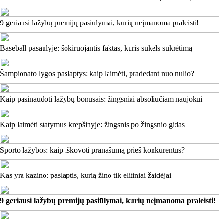
9 geriausi lažybų premijų pasiūlymai, kurių neįmanoma praleisti!
Baseball pasaulyje: šokiruojantis faktas, kuris sukels sukrėtimą
Šampionato lygos paslaptys: kaip laimėti, pradedant nuo nulio?
Kaip pasinaudoti lažybų bonusais: žingsniai absoliučiam naujokui
Kaip laimėti statymus krepšinyje: žingsnis po žingsnio gidas
Sporto lažybos: kaip iškovoti pranašumą prieš konkurentus?
Kas yra kazino: paslaptis, kurią žino tik elitiniai žaidėjai
9 geriausi lažybų premijų pasiūlymai, kurių neįmanoma praleisti!