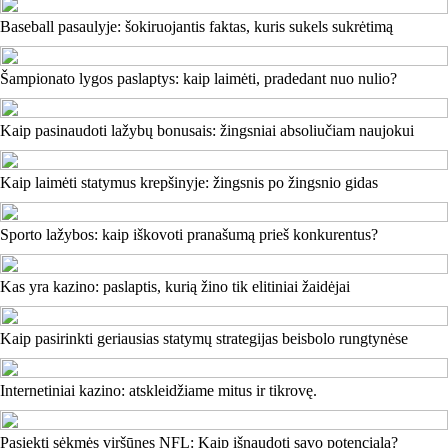
Baseball pasaulyje: šokiruojantis faktas, kuris sukels sukrėtimą
Šampionato lygos paslaptys: kaip laimėti, pradedant nuo nulio?
Kaip pasinaudoti lažybų bonusais: žingsniai absoliučiam naujokui
Kaip laimėti statymus krepšinyje: žingsnis po žingsnio gidas
Sporto lažybos: kaip iškovoti pranašumą prieš konkurentus?
Kas yra kazino: paslaptis, kurią žino tik elitiniai žaidėjai
Kaip pasirinkti geriausias statymų strategijas beisbolo rungtynėse
Internetiniai kazino: atskleidžiame mitus ir tikrovę.
Pasiekti sėkmės viršūnes NFL: Kaip išnaudoti savo potencialą?