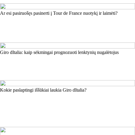
Ar esi pasiruošęs pasinerti į Tour de France nuotykį ir laimėti?
Giro dItalia: kaip sėkmingai prognozuoti lenktynių nugalėtojus
Kokie paslaptingi iššūkiai laukia Giro dItalia?