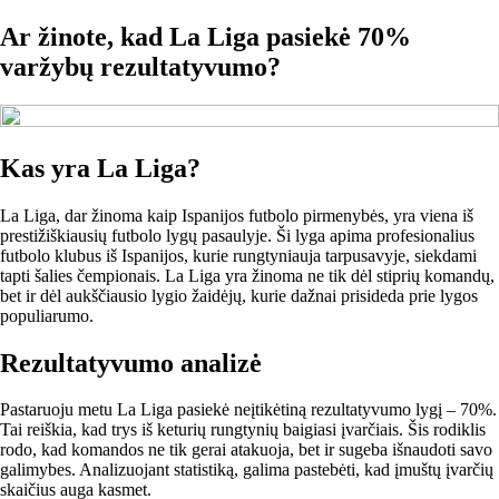
Ar žinote, kad La Liga pasiekė 70%
varžybų rezultatyvumo?
Kas yra La Liga?
La Liga, dar žinoma kaip Ispanijos futbolo pirmenybės, yra viena iš
prestižiškiausių futbolo lygų pasaulyje. Ši lyga apima profesionalius
futbolo klubus iš Ispanijos, kurie rungtyniauja tarpusavyje, siekdami
tapti šalies čempionais. La Liga yra žinoma ne tik dėl stiprių komandų,
bet ir dėl aukščiausio lygio žaidėjų, kurie dažnai prisideda prie lygos
populiarumo.
Rezultatyvumo analizė
Pastaruoju metu La Liga pasiekė neįtikėtiną rezultatyvumo lygį – 70%.
Tai reiškia, kad trys iš keturių rungtynių baigiasi įvarčiais. Šis rodiklis
rodo, kad komandos ne tik gerai atakuoja, bet ir sugeba išnaudoti savo
galimybes. Analizuojant statistiką, galima pastebėti, kad įmuštų įvarčių
skaičius auga kasmet.