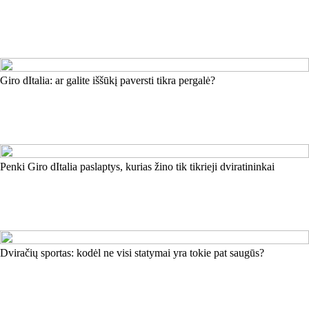
Giro dItalia: ar galite iššūkį paversti tikra pergalė?
Penki Giro dItalia paslaptys, kurias žino tik tikrieji dviratininkai
Dviračių sportas: kodėl ne visi statymai yra tokie pat saugūs?